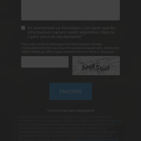
En soumettant ce formulaire, j'accepte que les
informations saisies soient exploitées dans le
cadre strict de ma demande*
Pour nous aider à distinguer les formulaires remplis
manuellement de ceux soumis automatiquement, entrez les
lettres telles qu'elles apparaissent dans la zone ci-dessous :
*Ces champs sont obligatoires
Les Fibres De Verre JR Inc. s'engage à ce que la collecte et le
traitement de vos données, effectués à partir de notre site
fvjr.ca
,
soient conformes au règlement général sur la protection des
données (RGPD) et à la loi Informatique et Libertés. Pour
connaître et exercer vos droits, notamment de retrait de votre
consentement à l'utilisation des données collectées par ce
formulaire, veuillez consulter notre
politique de confidentialité